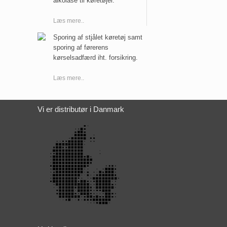
alkolåse til køretøjer.
Læs mere..
Sporing af stjålet køretøj samt
sporing af førerens
kørselsadfærd iht. forsikring.
Læs mere..
Vi er distributør i Danmark