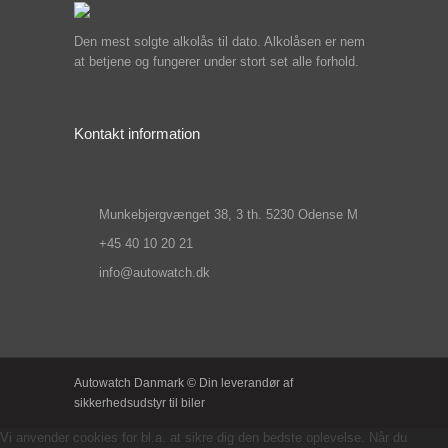
Den mest solgte alkolås til dato. Alkolåsen er nem
at betjene og fungerer under stort set alle forhold.
Kontakt information
Munkebjergvænget 38, 3 th. 5230 Odense M
+45 40 10 20 21
info@autowatch.dk
Autowatch Danmark © Din leverandør af
sikkerhedsudstyr til biler
Vi anvender cookies for bl.a. at sikre dig den bedste oplevelse. Når du