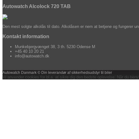
Autowatch Alcolock 720 TAB
Den mest solgte alkolås til dato. Alkolåsen er nem at betjene og fungerer unde
Kontakt information
Munkebjergvænget 38, 3 th. 5230 Odense M
+45 40 10 20 21
info@autowatch.dk
Autowatch Danmark © Din leverandør af sikkerhedsudstyr til biler
Vi anvender cookies for bl.a. at sikre dig den bedste oplevelse. Når du benyt