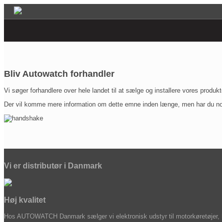
Bliv Autowatch forhandler
Vi søger forhandlere over hele landet til at sælge og installere vores produk
Der vil komme mere information om dette emne inden længe, men har du nogle 
Vi er distributør i Danmark
Høj kvalitet
Hos AUTOWATCH Danmark sælger vi elektronisk udstyr til motorkøretøjer, 