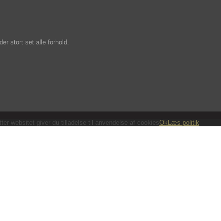
r stort set alle forhold.
ter websitet giver du tilladelse til anvendelse af cookies
Ok
Læs politik