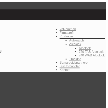
Velkommen
Firmaprofil
Produkter
Autowatch
Alcolock
Alcolock
g.
720 TAB Alcolock
740 WAB Alcolock
Tracking
Samarbejdspartnere
Bliv forhandler
Kontakt