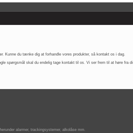
ter. Kunne du tænke dig at forhandle vores produkter, så kontakt os i dag.
spørgsmål skal du endelig tage kontakt til os. Vi ser frem til at høre fra di
herunder alarmer, trackingsystemer, alkolåse mm.